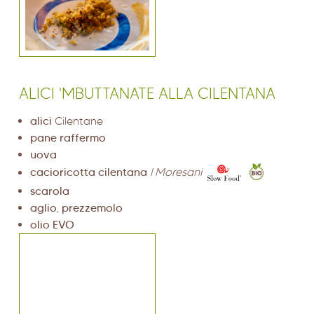
ALICI 'MBUTTANATE ALLA CILENTANA
alici
Cilentane
pane raffermo
uova
cacioricotta cilentana
I Moresani
scarola
aglio
,
prezzemolo
olio EVO