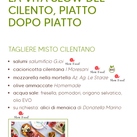
CILENTO, PIATTO
DOPO PIATTO
TAGLIERE MISTO CILENTANO
salumi
salumificio G.ioi
cacioricotta cilentana
I Moresani
mozzarella nella mortella
Az. Ag. Le Starze
olive ammaccate
Homemade
acqua sale
: fresella, pomodori, origano selvatico,
olio EVO
su richiesta:
alici di menaica
di
Donatella Marino