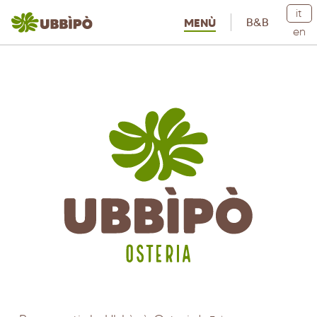
it
B&B
MENÙ
en