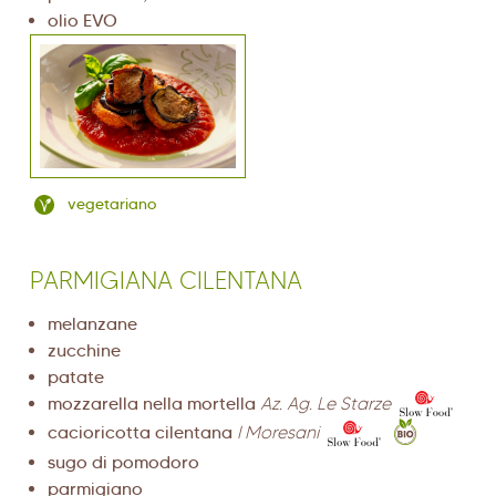
olio EVO
vegetariano
PARMIGIANA CILENTANA
melanzane
zucchine
patate
mozzarella nella mortella
Az. Ag. Le Starze
cacioricotta cilentana
I Moresani
sugo di pomodoro
parmigiano