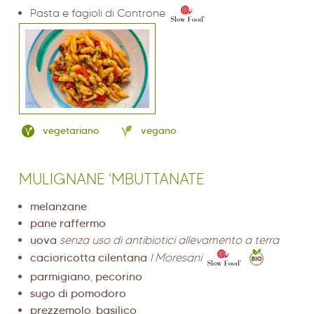
Pasta e fagioli di Controne
vegetariano
vegano
MULIGNANE 'MBUTTANATE
melanzane
pane raffermo
uova
senza uso di antibiotici allevamento a terra
cacioricotta cilentana
I Moresani
parmigiano
,
pecorino
sugo di pomodoro
prezzemolo
,
basilico